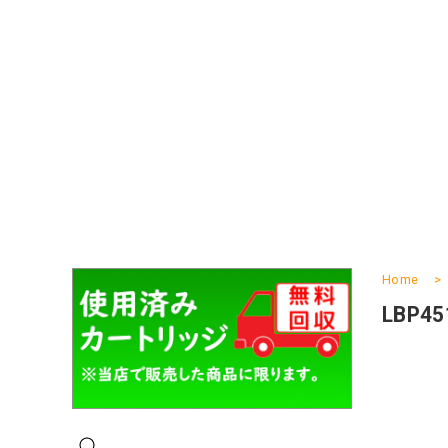
Home
LBP45