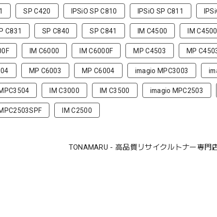
1
SP C420
IPSiO SP C810
IPSiO SP C811
IPS
SP C831
SP C840
SP C841
IM C4500
IM C450
00F
IM C6000
IM C6000F
MP C4503
MP C450
504
MP C6003
MP C6004
imagio MPC3003
im
 MPC3504
IM C3000
IM C3500
imagio MPC2503
 MPC2503SPF
IM C2500
TONAMARU - 高品質リサイクルトナー専