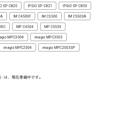
iO SP C820
IPSiO SP C821
IPSiO SP C830
0A
IM C4500F
IM C5500
IM C5500A
3RC
MP C4504
MP C5503
agio MPC3004
imagio MPC3503
imagio MPC2504
imagio MPC2503SP
門店- は、現在準備中です。