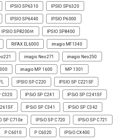
IPSIO SP6310
IPSIO SP6320
IPSIO SP6440
IPSIO P6000
IPSIO SP8200Ｍ
IPSIO SP8400
RIFAX EL6000
imagio MF1340
eo221
imagio Neo271
imagio Neo250
1300
imagio MP 1600
MP 1301
FL
IPSIO SP C220
IPSIO SP C221SF
P C320
IPSiO SP C241
IPSiO SP C241SF
C261SF
IPSiO SP C341
IPSiO SP C342
iO SP C710e
IPSiO SP C720
IPSiO SP C721
P C6010
P C6020
IPSiO CX400